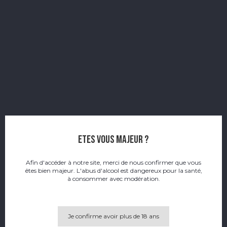
Yushan (Taïwan)
There are no products.
ok
Etes vous majeur ?
Effacer tout
Afin d'accéder à notre site, merci de nous confirmer que vous
êtes bien majeur. L'abus d'alcool est dangereux pour la santé,
à consommer avec modération.
Je confirme avoir plus de 18 ans