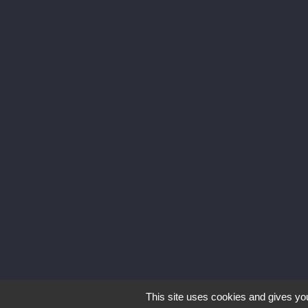
Affichage 1-1 d
Contacez-nous
La cave Yonnaise
39 rue Graham Be
de Nantes, 8500
Roche-sur-Yon
02 51 05 49 43
contact@lacavey
om
This site uses cookies and gives you