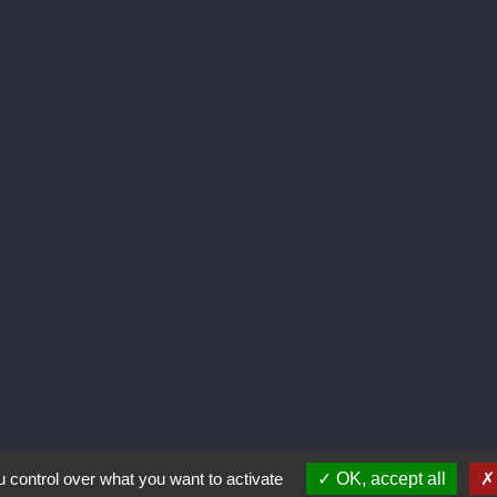
NOS VINS
e 1 article(s)
Nos produits
La
Vins
Spiritueux
A
ll, Route
0 La
Bières
onnaise.c
 control over what you want to activate
OK, accept all