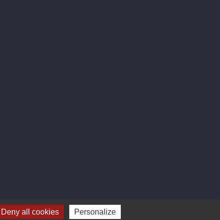
 Cave
Liens
Présentation
Paiement sécurisé
ctualités
Livraison
Services
Mentions légales
Le Bar
Conditions
d'utilisation
Deny all cookies
Personalize