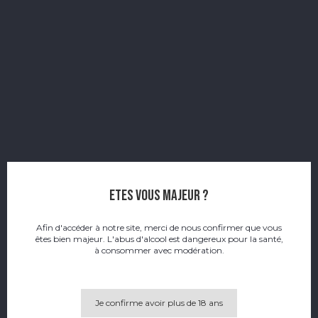
Domaine Bigonneau
There are no products.
ok
Etes vous majeur ?
Effacer tout
Afin d'accéder à notre site, merci de nous confirmer que vous
êtes bien majeur. L'abus d'alcool est dangereux pour la santé,
à consommer avec modération.
Je confirme avoir plus de 18 ans