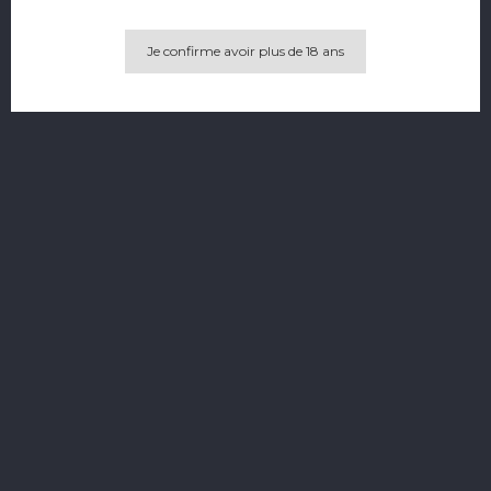
Je confirme avoir plus de 18 ans
Accueil
Naguelann Mesk 44% 50Cl