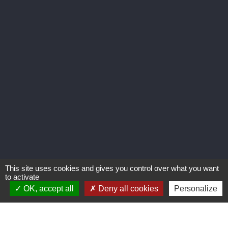
Bellevoye
Bercloux
Maison Kuentz
Naguelann (Bretagne)
Distillerie des Menhirs
Michel Couvreur
Les Evadés
PM
Rozelieures
ok
Effacer tout
This site uses cookies and gives you control over what you want
to activate
OK, accept all
Deny all cookies
Personalize