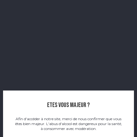
Accueil
Maison Benjamin Kuentz, Fin de Partie 46% 50cl
Etes vous majeur ?
Afin d'accéder à notre site, merci de nous confirmer que vous
êtes bien majeur. L'abus d'alcool est dangereux pour la santé,
à consommer avec modération.